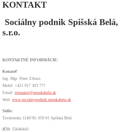
KONTAKT
Sociálny podnik Spišská Belá,
s.r.o.
KONTAKTNÉ INFORMÁCIE:
Konateľ
Ing. Mgr. Peter Zibura
Mobil: +421 917 303 777
Email:
primator@spisskabela.sk
Web:
www.socialnypodnik.spisskabela.sk
Sídlo:
Továrenská 1149/30, 059 01 Spišská Belá
IČO:
55640443