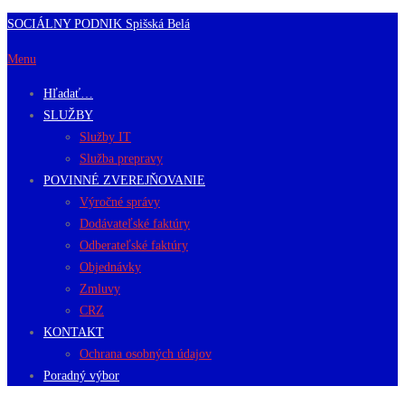
Prejsť
SOCIÁLNY PODNIK Spišská Belá
na
Menu
obsah
Hľadať…
SLUŽBY
Služby IT
Služba prepravy
POVINNÉ ZVEREJŇOVANIE
Výročné správy
Dodávateľské faktúry
Odberateľské faktúry
Objednávky
Zmluvy
CRZ
KONTAKT
Ochrana osobných údajov
Poradný výbor